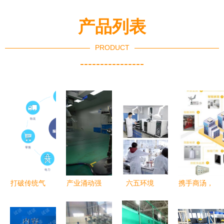
产品列表
PRODUCT
----------------
打破传统气
产业涌动强
六五环境
携手商汤，
象技术限
动力，“家
日|中科鼎
全面开启蓝
制，墨迹赤
门口”就业
实冲锋在前
光嘉宝数字