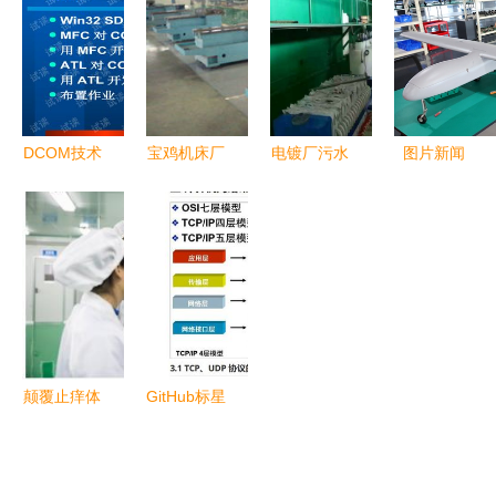
必开拓商业
点亮好生活
技术开发
化智慧社区
气象服务市
——贵州绥
升级的技术
场新路径
阳工业高质
开发路径
量发展带动
城乡就业与
DCOM技术
宝鸡机床厂
电镀厂污水
图片新闻
技术需求纪
开发 原
技术创新的
处理全攻略
数字化技术
实
理、实践与
行业先锋
去离子水制
服务助力乡
应用
备与工业废
村振兴
水设备定制
安装一站式
方案
颠覆止痒体
GitHub标星
验 俏蜻蜓
75k的Java
红外脉冲止
面试突击版