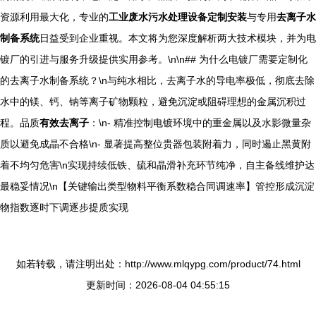
资源利用最大化，专业的
工业废水污水处理设备定制安装
与专用
去离子水
制备系统
日益受到企业重视。本文将为您深度解析两大技术模块，并为电
镀厂的引进与服务升级提供实用参考。\n\n## 为什么电镀厂需要定制化
的去离子水制备系统？\n与纯水相比，去离子水的导电率极低，彻底去除
水中的镁、钙、钠等离子矿物颗粒，避免沉淀或阻碍理想的金属沉积过
程。品质
有效去离子
：\n- 精准控制电镀环境中的重金属以及水影微量杂
质以避免成晶不合格\n- 显著提高整位贵器包装附着力，同时遏止黑黄附
着不均匀危害\n实现持续低铁、硫和晶滑补充环节纯净，自主备线维护达
最稳妥情况\n【关键输出类型物料平衡系数稳合同调速率】管控形成沉淀
物指数逐时下调逐步提质实现
如若转载，请注明出处：http://www.mlqypg.com/product/74.html
更新时间：2026-08-04 04:55:15