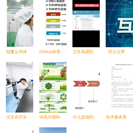
颠覆止痒体
GitHub标星
卫生高级职
优点点赞
验 俏蜻蜓
75k的Java
称成绩查询
社会心理与
红外脉冲止
面试突击版
系统的技术
效率生活的
痒棒小米有
美团架构师
开发与实践
双重催化剂
品3天众筹
倾力整理，
—软件技术
破300万的
助力大厂之
开发如何让
逻辑与创新
路
点赞更有价
值
北京亦庄生
绿色生物科
什么是端到
技术服务委
物医药园按
技赋能现代
端的流程？
托研发合同