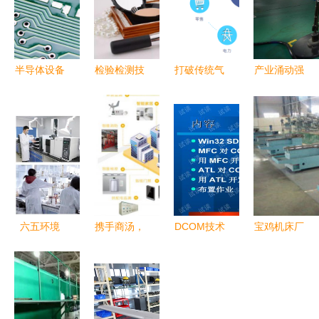
半导体设备
检验检测技
打破传统气
产业涌动强
十强 以创
术的多维应
象技术限
动力，“家
新与服务驱
用与发展前
制，墨迹赤
门口”就业
动产业未来
景—以食
必开拓商业
点亮好生活
药、化妆品
气象服务市
——贵州绥
与环境领域
场新路径
阳工业高质
为视角
量发展带动
城乡就业与
六五环境
携手商汤，
DCOM技术
宝鸡机床厂
技术需求纪
日|中科鼎
全面开启蓝
开发 原
技术创新的
实
实冲锋在前
光嘉宝数字
理、实践与
行业先锋
技术开发
化智慧社区
应用
升级的技术